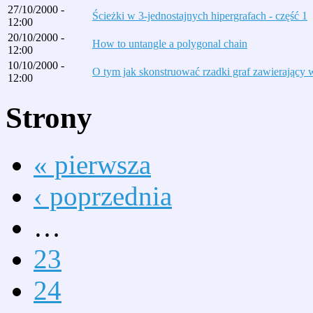
27/10/2000 -
Ścieżki w 3-jednostajnych hipergrafach - część 1
12:00
20/10/2000 -
How to untangle a polygonal chain
12:00
10/10/2000 -
O tym jak skonstruować rzadki graf zawierający w
12:00
Strony
« pierwsza
‹ poprzednia
…
23
24