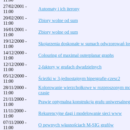
27/02/2001 -
Automaty i ich iterony
11:00
20/02/2001 -
Zbiory wolne od sum
11:00
16/01/2001 -
Zbiory wolne od sum
11:00
19/12/2000 -
Skojarzenia doskonałe w sumach odwzorowań l
11:00
14/12/2000 -
Colouring of maximal outerplanar graphs
11:00
12/12/2000 -
2-faktory w grafach dwudzielnych
11:00
05/12/2000 -
Ścieżki w 3-jednostajnym hipergrafie-czesc2
11:00
28/11/2000 -
Kolorowanie wierzchołkowe w rozproszonym mod
11:00
czasie
21/11/2000 -
Prawie optymalna konstrukcja grafu uniwersalne
11:00
11/11/2000 -
Rekurencyjne dagi i modelowanie sieci www
11:00
07/11/2000 -
O pewnych własnościach M-SIG grafów
11:00