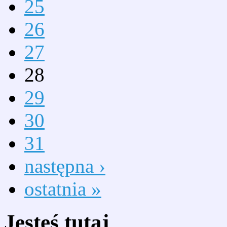
25
26
27
28
29
30
31
następna ›
ostatnia »
Jesteś tutaj