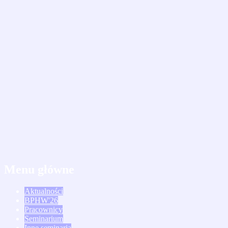
Menu główne
Aktualności
BPHW'26
Pracownicy
Seminarium
Inne seminaria