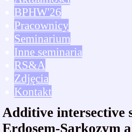
BPHW'26
Pracownicy
Seminarium
Inne seminaria
RS&A
Zdjęcia
Kontakt
Additive intersective s
Erdosem-Sarkozym a