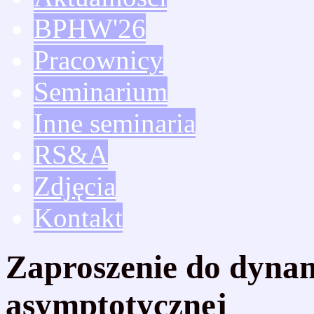
BPHW'26
Pracownicy
Seminarium
Inne seminaria
RS&A
Zdjęcia
Kontakt
Zaproszenie do dyna
asymptotycznej