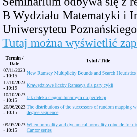
Seminarium odbywa się z r
B Wydziału Matematyki i I
Uniwersytetu Poznańskiego
Tutaj można wyświetlić za
Termin /
Tytuł / Title
Date
07/11/2023
New Ramsey Multiplicity Bounds and Search Heuristics
- 10:15
17/10/2023
Krawędziowe liczby Ramseya dla pary cykli
- 10:15
10/10/2023
Jak daleko ciągom binarnym do perfekcji
- 10:15
20/06/2023
The distributions of the successors of random mapping wi
- 10:15
degree sequence
09/05/2023
When normality and dynamical normality coincide for nic
- 10:15
Cantor series