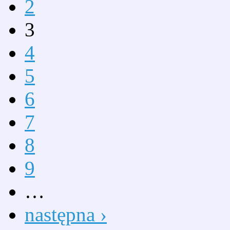
2
3
4
5
6
7
8
9
…
następna ›