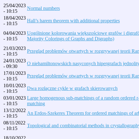
25/04/2023
Normal numbers
- 10:15
18/04/2023
Hall’s harem theorem with additional properties
- 10:15
04/04/2023
Uogólnione kolorowania większościowe grafów i digraf
- 10:15
Majority Colorings of Graphs and Digraphs)
21/03/2023
Przegląd problemów otwartych w rozgrywanej teorii Ra
- 10:15
24/01/2023
O niehamiltonowskich nasyconych hipergrafach jednolit
- 09:30
17/01/2023
Przegląd problemów otwartych w rozgrywanej teorii Ra
- 10:15
10/01/2023
Dwa rozłączne cykle w grafach skierowanych
- 10:15
03/01/2023
Large homogenous sub-matchings of a random ordered r
- 10:15
matching
13/12/2022
An Erdos-Szekeres Theorem for ordered matchings of arb
- 10:15
08/11/2022
Topological and combinatorial methods in crystallograph
- 10:15
18/10/2022