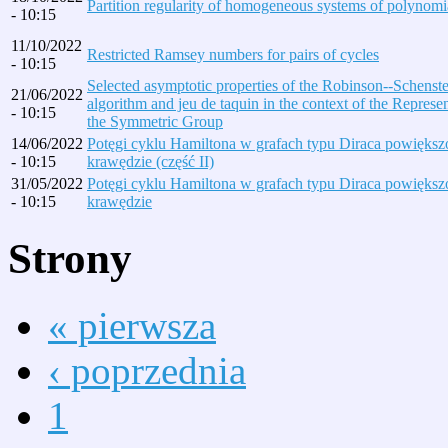
Partition regularity of homogeneous systems of polynomi
- 10:15
11/10/2022
Restricted Ramsey numbers for pairs of cycles
- 10:15
Selected asymptotic properties of the Robinson--Schenst
21/06/2022
algorithm and jeu de taquin in the context of the Represe
- 10:15
the Symmetric Group
14/06/2022
Potęgi cyklu Hamiltona w grafach typu Diraca powięks
- 10:15
krawędzie (część II)
31/05/2022
Potęgi cyklu Hamiltona w grafach typu Diraca powięks
- 10:15
krawędzie
Strony
« pierwsza
‹ poprzednia
1